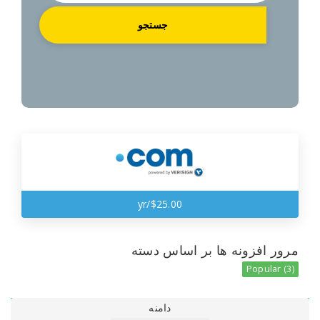
جستجو
$25.00/yr
 ها بر اساس دسته
دامنه